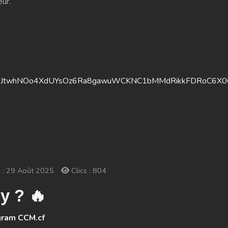
eur.
5XLJtwhNOo4XdUYsOz6Ra8gawuWCKNC1bMMdRikkFDRoC6X
n : 29 Août 2025
Clics : 804
y ? 🔥
gram CCM.cf