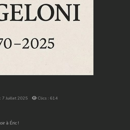
: 7 Juillet 2025
Clics : 614
r à Éric !