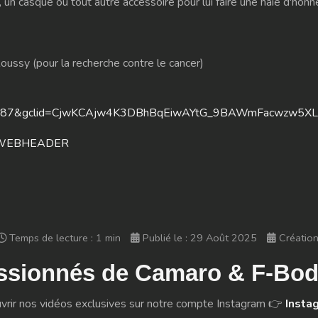
un casque ou tout autre accessoire pour lui faire une haie d'honn
 Roussy (pour la recherche contre le cancer)
066787&gclid=CjwKCAjw4K3DBhBqEiwAYtG_9BAWmFacwzw
rom=WEBHEADER
Temps de lecture : 1 min
Publié le : 29 Août 2025
Créatio
ssionnés de Camaro & F-Bod
vrir nos vidéos exclusives sur notre compte Instagram 👉
Insta