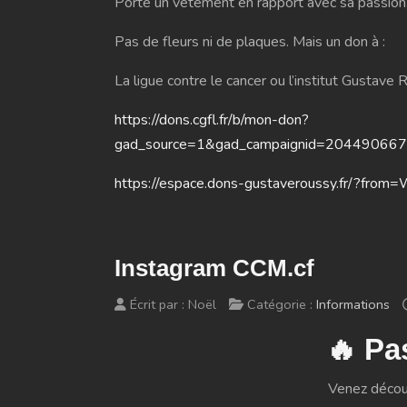
Porte un vêtement en rapport avec sa passion, 
Pas de fleurs ni de plaques. Mais un don à :
La ligue contre le cancer ou l’institut Gustave
https://dons.cgfl.fr/b/mon-don?
gad_source=1&gad_campaignid=20449
https://espace.dons-gustaveroussy.fr/?f
Instagram CCM.cf
Écrit par :
Noël
Catégorie :
Informations
🔥 Pa
Venez décou